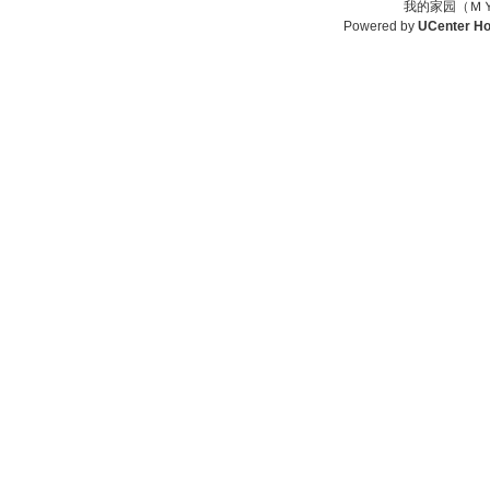
我的家园（ＭＹ
Powered by
UCenter H