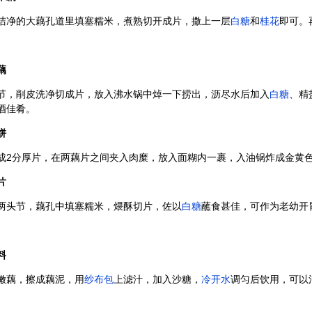
净的大藕孔道里填塞糯米，煮熟切开成片，撒上一层
白糖
和
桂花
即可。
藕
削皮洗净切成片，放入沸水锅中焯一下捞出，沥尽水后加入
白糖
、精
酒佳肴。
饼
分厚片，在两藕片之间夹入肉糜，放入面糊内一裹，入油锅炸成金黄色
片
头节，藕孔中填塞糯米，煨酥切片，佐以
白糖
蘸食甚佳，可作为老幼开
料
藕，擦成藕泥，用
纱布包
上滤汁，加入沙糖，
冷开水
调匀后饮用，可以