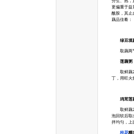
分生、熟，
更偏重于益
酰胺，其止
藕品佳肴：
绿豆填
取藕两节，
莲藕粥
取鲜藕25
丁，用旺火
鸡茸莲
取鲜藕25
泡回软后取
拌均匀，上
桂花
糯