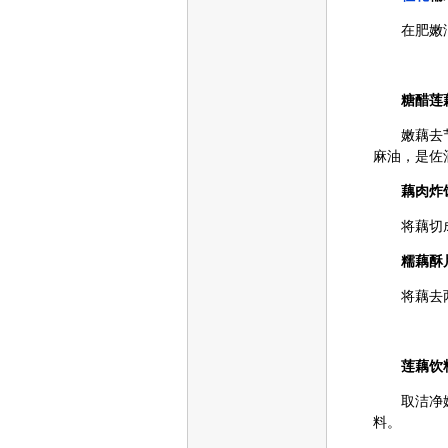
在肥嫩洁
糖醋莲
嫩藕去节，
麻油，是佐
藕肉炸
将藕切成2
糯藕酥
将藕去两
莲藕饮
取洁净嫩
料。