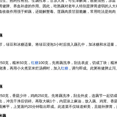
且生、熟药性有别。生藕性寒，甘凉入胃，可生津解渴，散瘀清热，凉血
胃健脾、养血补虚的作用。因此，吃熟藕对老年人特别是脾胃虚弱的人大
血收敛作用强于鲜藕，还能解蟹毒。莲藕肉质甘甜脆嫩，常用吃法是炖肉
藕
绿豆和冰糖适量。将绿豆浸泡3小时后填入藕孔中，加冰糖和水适量，
0克，糯米50克，
红糖
100克，先将藕洗净，刮去表皮，切成丁块；糯
烧沸，再用小火煮至米烂汤稠时，加入
红糖
，调匀即成。此粥有健脾止泻
藕
0克，香菇少许，鸡肉250克。先将藕洗净，刮去外皮，连藕节一起切
出，冲洗干净后切碎。再取大碗1个，内层涂上麻油，放入藕、鸡茸、香
面摊平，上笼蒸约20分钟取出即成。此道菜不仅味道鲜美，且能补脾胃，
米藕