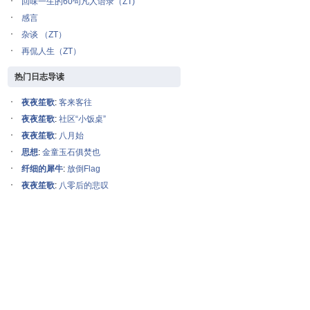
回味一生的60句凡人语录（ZT)
感言
杂谈 （ZT）
再侃人生（ZT）
热门日志导读
夜夜笙歌
:
客来客往
夜夜笙歌
:
社区“小饭桌”
夜夜笙歌
:
八月始
思想
:
金童玉石俱焚也
纤细的犀牛
:
放倒Flag
夜夜笙歌
:
八零后的悲叹