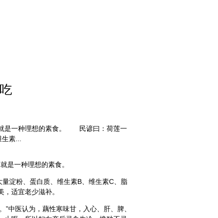
八吃
就是一种理想的素食。 民谚曰：荷莲一身宝，秋
素...
就是一种理想的素食。
量淀粉、蛋白质、维生素B、维生素C、脂肪、碳水
美，适宜老少滋补。
”中医认为，藕性寒味甘，入心、肝、脾、胃四经，