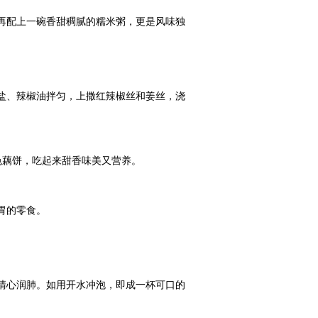
再配上一碗香甜稠腻的糯米粥，更是风味独特。
盐、辣椒油拌匀，上撒红辣椒丝和姜丝，浇上白醋、
藕饼，吃起来甜香味美又营养。
胃的零食。
清心润肺。如用开水冲泡，即成一杯可口的藕汁饮