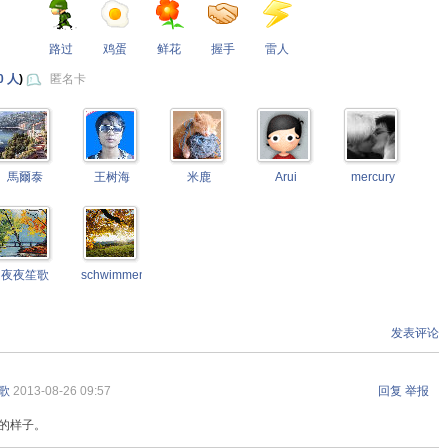
路过
鸡蛋
鲜花
握手
雷人
0 人
)
匿名卡
馬爾泰
王树海
米鹿
Arui
mercury
夜夜笙歌
schwimmengool
发表评论
歌
2013-08-26 09:57
回复
举报
的样子。