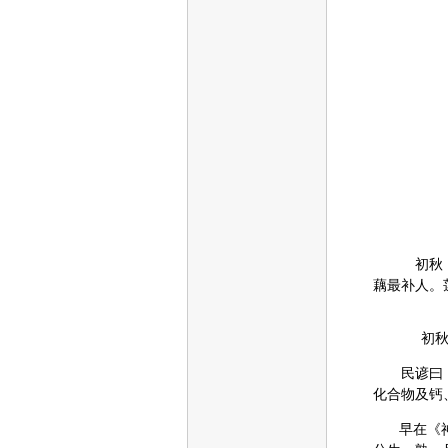
初秋，
藕最补人。
初秋，
民谚曰：“
化合物及钙
早在《神农