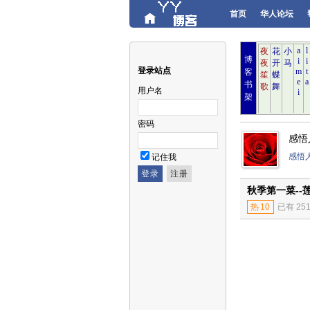
首页
华人论坛
博
登录站点
客
书
用户名
架
密码
感悟
感悟
记住我
秋季第一菜--莲
热
10
已有 25