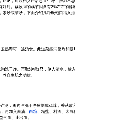
，止呕，所以妇女产后忌食生冷，惟独不忌藕；熟藕
有好处。藕段间的藕节因含有2%左右的鞣质和天门冬
，素炒或荤炒，下面介绍几种既饱口福又滋补养生的
煮熟即可，连汤食。此道菜能消暑热和眼热赤痛。
米淘洗干净。再取沙锅1只，倒人清水，放入糯米、藕
、养血生肌之功效。
成碎泥；鸡肉冲洗干净后剁成鸡茸；香菇放入热水中浸
菇，再加入酱油、
白糖
、精盐、料酒、太白粉适量，调
益气血、止出血。