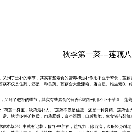
秋季第一菜---莲藕
又到了进补的季节，其实有些素食的营养和滋补作用不亚于荤食，莲藕
莲藕不仅是佳蔬，还是一种良药。莲藕含大量淀粉、蛋白质、维生素B、维生
又到了进补的季节，其实有些素食的营养和滋补作用不亚于荤食，莲藕
荷莲一身宝，秋藕最补人。”莲藕不仅是佳蔬，还是一种良药。莲藕含大
、磷、铁等多种矿物质，肉质肥嫩，白净滚圆，口感甜脆，生食堪与梨媲
本草经》中就有记载：藕“补中养神，益气力，除百病，久服轻身耐老。