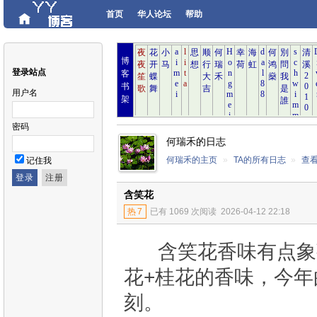
首页
华人论坛
帮助
博
登录站点
客
书
用户名
架
密码
何瑞禾的日志
何瑞禾的主页
»
TA的所有日志
»
查
记住我
含笑花
热
7
已有 1069 次阅读
2026-04-12 22:18
含笑花香味有点象
花+桂花的香味，今年
刻。