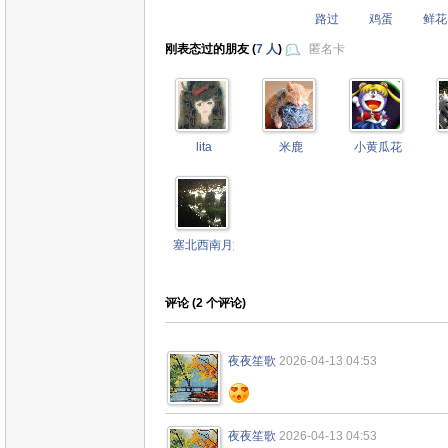
路过
鸡蛋
鲜花
刚表态过的朋友 (
7 人
)
匿名卡
lita
米鹿
小黄瓜花
塞北西南月如霜
评论 (
2
个评论)
夜夜笙歌
2026-04-13 04:53
夜夜笙歌
2026-04-13 04:53